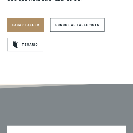
Astrología Psicológica es un curso para comprender la carta natal
como un mapa profundo de autoconocimiento, personalidad y
desarrollo interior.
PAGAR TALLER
CONOCE AL TALLERISTA
A través del lenguaje astrológico exploraremos cómo los planetas,
signos y casas revelan patrones emocionales, necesidades internas,
talentos, conflictos y procesos de crecimiento.
TEMARIO
Este curso te invita a mirar la astrología no solo como una
herramienta predictiva, sino como un camino para comprender quién
eres, cómo funcionas y qué partes de ti necesitan integración,
conciencia y transformación.
Una formación para quienes desean profundizar en la astrología
desde una mirada simbólica, psicológica y evolutiva.