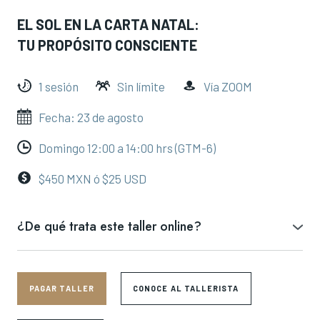
EL SOL EN LA CARTA NATAL:
TU PROPÓSITO CONSCIENTE
1 sesión
Sin límite
Vía ZOOM
Fecha: 23 de agosto
Domingo 12:00 a 14:00 hrs (GTM-6)
$450 MXN ó $25 USD
¿De qué trata este taller online?
En esta masterclass exploraremos **el Sol en la carta natal** como
símbolo de identidad, conciencia, voluntad y propósito vital.
El Sol muestra la forma en la que estamos llamados a brillar, crear,
PAGAR TALLER
CONOCE AL TALLERISTA
expresarnos y ocupar nuestro lugar en el mundo con mayor claridad.
A través de su signo, casa y aspectos, podemos comprender mejor