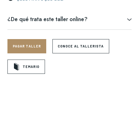
¿De qué trata este taller online?
🎨Aprende astrología de una forma diferente, aplicada a las vidas y
obras de grandes artistas en la historia.
Abordaremos la biografía de Frida como un relato que descifra los
PAGAR TALLER
CONOCE AL TALLERISTA
símbolos detrás de sus pasiones, pérdidas y despertares,
interpretados a la luz de su carta natal.
TEMARIO
🌿Identificaremos cómo ciertas configuraciones planetarias pueden
resonar con temas recurrentes en su obra como sus autorretratos
como necesidad vital de afirmar su identidad, su intensa relación con
Diego Rivera y el entorno sociopolítico que la rodeó.