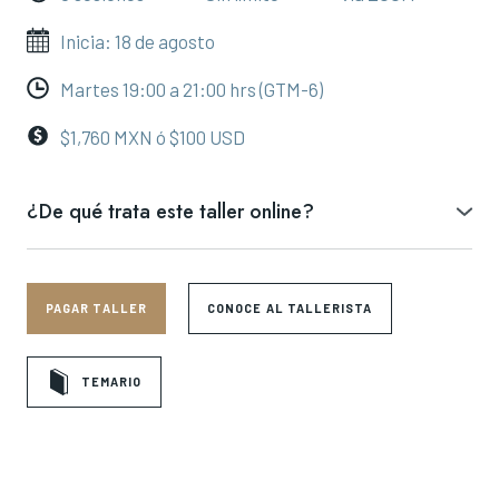
Inicia: 18 de agosto
Martes 19:00 a 21:00 hrs (GTM-6)
$1,760 MXN ó $100 USD
¿De qué trata este taller online?
⚜️Este curso te llevará a explorar los principios fundamentales de la
Toltequidad, la filosofía ancestral de los toltecas, quienes
consideraban la vida como un arte y el desarrollo personal como un
camino hacia la maestría.
PAGAR TALLER
CONOCE AL TALLERISTA
👉A través de la Toltecáyotl, el Camino del Guerrero, la enseñanza de
Quetzalcóatl, el dominio de la percepción y la muerte como
TEMARIO
consejera, exploraremos una filosofía práctica para vivir con mayor
conciencia, poder personal e integridad.