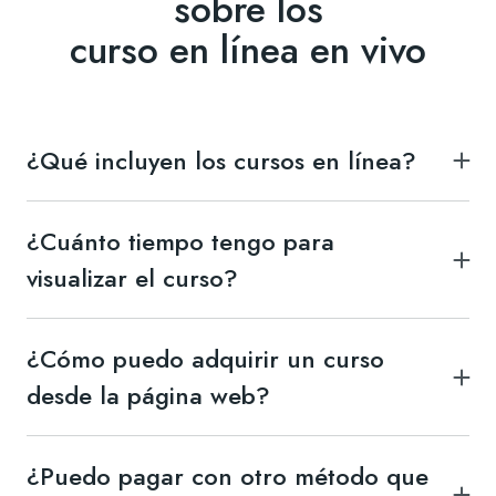
sobre los
curso en línea en vivo
¿Qué incluyen los cursos en línea?
Acceso a las grabaciones de las clases, material
digital, acompañamiento en grupo de whatsapp
¿Cuánto tiempo tengo para
durante la cursada, constancia digital de asistencia. Se
visualizar el curso?
otorga acceso al material del curso con vigencia de un
Un año a partir de la fecha de compra
año
¿Cómo puedo adquirir un curso
desde la página web?
Da click en el botón "pagar taller". Serás redirigido a
una pestaña de Mercado Pago en donde podrás
¿Puedo pagar con otro método que
realizar la compra. Agunos talleres cuentan con meses