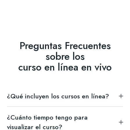
Preguntas Frecuentes
sobre los
curso en línea en vivo
¿Qué incluyen los cursos en línea?
Acceso a las grabaciones de las clases, material
digital, acompañamiento en grupo de whatsapp
¿Cuánto tiempo tengo para
durante la cursada, constancia digital de asistencia. Se
visualizar el curso?
otorga acceso al material del curso con vigencia de un